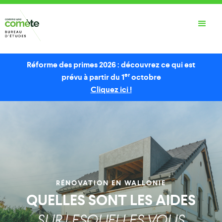
Réforme des primes 2026 : découvrez ce qui est
er
prévu à partir du 1
octobre
Cliquez ici !
RÉNOVATION EN WALLONIE
QUELLES SONT LES AIDES
SUR LESQUELLES VOUS