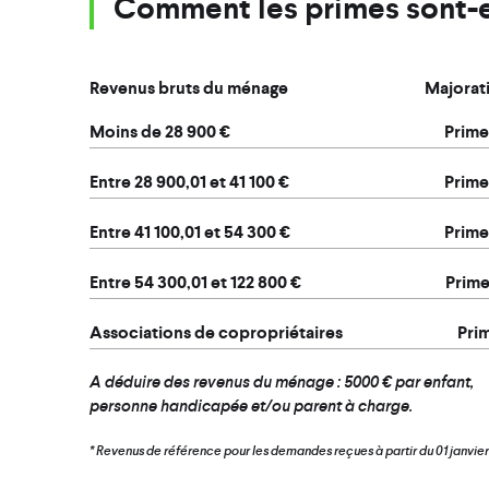
Comment les primes sont-e
Revenus bruts du ménage
Majorati
Moins de
28 900 €
Prime
Entre
28 900,01
et
41 100 €
Prime
Entre
41 100
,01
et
54 300 €
Prime
Entre
54 300
,01
et
122 800 €
Prime
Associations de copropriétaires
Pri
A déduire des revenus du ménage : 5000 € par enfant,
personne handicapée et/ou parent à charge.
* Revenus de référence pour les demandes reçues à partir du 01 janvie