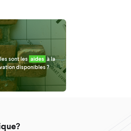
les sont les
aides
à la
vation disponibles ?
ique?