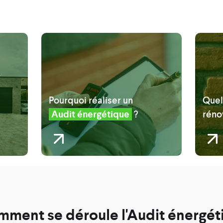
Pourquoi réaliser un
Quel
Audit énergétique
?
réno
ment se déroule l'Audit énergét