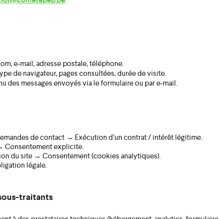
tion@cometepeb.be
om, e-mail, adresse postale, téléphone.
 type de navigateur, pages consultées, durée de visite.
nu des messages envoyés via le formulaire ou par e-mail.
 demandes de contact → Exécution d’un contrat / intérêt légitime.
 → Consentement explicite.
tion du site → Consentement (cookies analytiques).
igation légale.
sous-traitants
t à des prestataires techniques (hébergement, analytics, formulaires