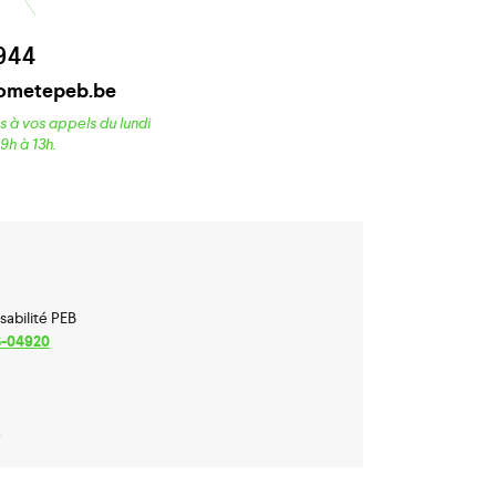
944
ometepeb.be
 à vos appels du lundi
9h à 13h.
abilité PEB
B-04920