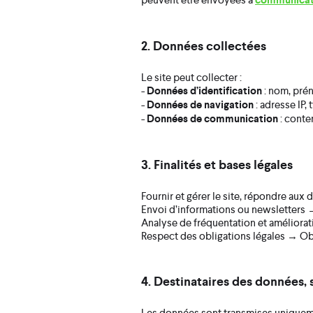
communica
2. Données collectées
Le site peut collecter :
-
Données d’identification
: nom, prén
-
Données de navigation
: adresse IP,
-
Données de communication
: conte
3. Finalités et bases légales
Fournir et gérer le site, répondre aux
Envoi d’informations ou newsletters
Analyse de fréquentation et améliora
Respect des obligations légales → Obl
4. Destinataires des données, 
Les données sont transmises uniquemen