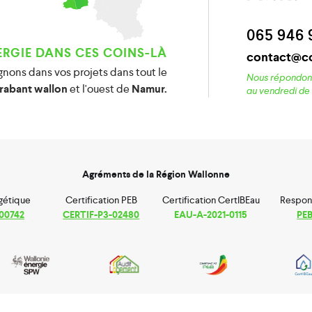
065 946 
ERGIE DANS CES COINS-LÀ
contact@c
ons dans vos projets dans tout le
Nous répondons
rabant wallon
et l'ouest de
Namur.
au vendredi de 
Agréments de la Région Wallonne
gétique
Certification PEB
Certification CertIBEau
Respons
00742
CERTIF-P3-02480
EAU-A-2021-0115
PE