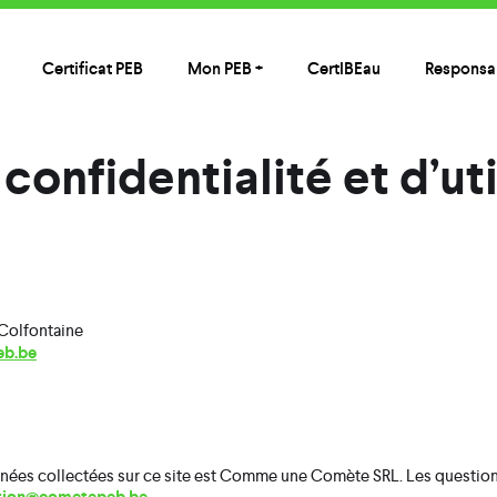
Certificat PEB
Mon PEB +
CertIBEau
Responsab
confidentialité et d’ut
 Colfontaine
b.be
nées collectées sur ce site est Comme une Comète SRL. Les question
.