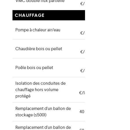
VMC double flux partielle
€/appareil
CHAUFFAGE
600
Pompe à chaleur air/eau
€/appareil
720
Chaudière bois ou pellet
€/appareil
160
Poêle bois ou pellet
€/appareil
Isolation des conduites de
34
chauffage hors volume
€/logement
protégé
Remplacement d'un ballon de
40 €/ballon
stockage (≤500l)
Remplacement d'un ballon de