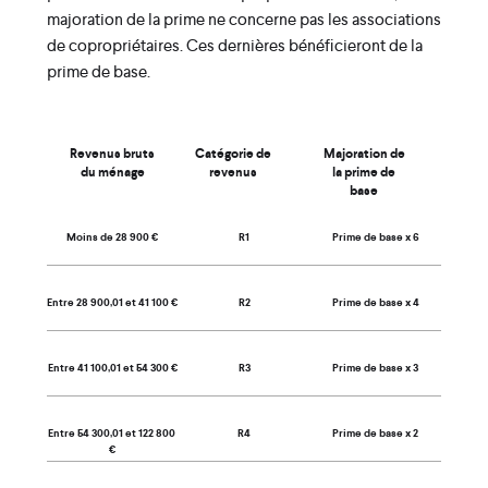
majoration de la prime ne concerne pas les associations
de copropriétaires. Ces dernières bénéficieront de la
prime de base.
Revenus bruts
Catégorie de
Majoration de
du ménage
revenus
la prime de
base
Moins de
28 900 €
R1
Prime de base
x 6
Entre
28 900,01
et
41 100 €
R2
Prime de base
x 4
Entre
41 100
,01
et
54 300 €
R3
Prime de base
x 3
Entre
54 300
,01
et
122 800
R4
Prime de base
x 2
€